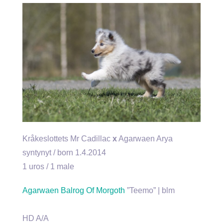
Kråkeslottets Mr Cadillac
x
Agarwaen Arya
syntynyt / born 1.4.2014
1 uros / 1 male
Agarwaen Balrog Of Morgoth
”Teemo” | blm
HD A/A