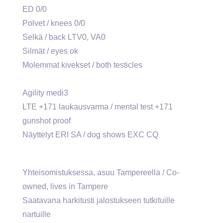
ED 0/0
Polvet / knees 0/0
Selkä / back LTV0, VA0
Silmät / eyes ok
Molemmat kivekset / both testicles
Agility medi3
LTE +171 laukausvarma / mental test +171
gunshot proof
Näyttelyt ERI SA / dog shows EXC CQ
Yhteisomistuksessa, asuu Tampereella / Co-
owned, lives in Tampere
Saatavana harkitusti jalostukseen tutkituille
nartuille