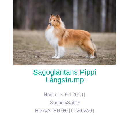
Sagogläntans Pippi
Långstrump
Narttu | S. 6.1.2018 |
Soopeli/Sable
HD A/A | ED 0/0 | LTV0 VA0 |